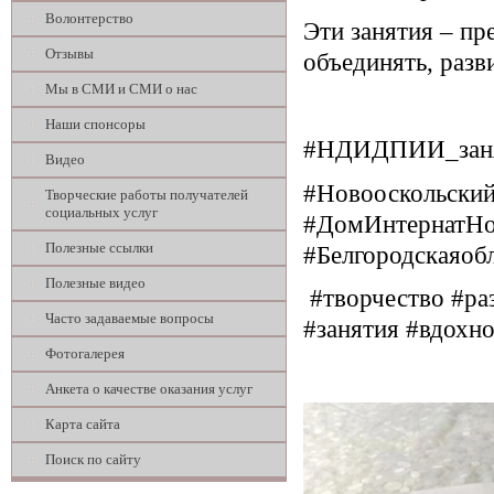
Волонтерство
Эти занятия – пр
Отзывы
объединять, разв
Мы в СМИ и СМИ о нас
Наши спонсоры
#НДИДПИИ_зан
Видео
#Новооскольски
Творческие работы получателей
социальных услуг
#ДомИнтернатНо
Полезные ссылки
#Белгородскаяоб
Полезные видео
#творчество #ра
Часто задаваемые вопросы
#занятия #вдохн
Фотогалерея
Анкета о качестве оказания услуг
Карта сайта
Поиск по сайту