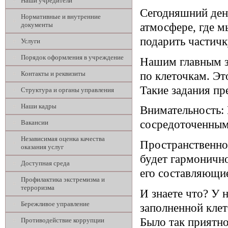
Наши учредители
Сегодняшний ден
Нормативные и внутренние
документы
атмосфере, где м
подарить частичк
Услуги
Порядок оформления в учреждение
Нашим главным з
по клеточкам. Эт
Контакты и реквизиты
Такие задания пр
Структура и органы управления
Наши кадры
Внимательность: 
сосредоточенным,
Вакансии
Независимая оценка качества
Пространственное
оказания услуг
будет гармонично
Доступная среда
его составляющи
Профилактика экстремизма и
терроризма
И знаете что? У 
Бережливое управление
заполненной клет
Было так приятно
Противодействие коррупции