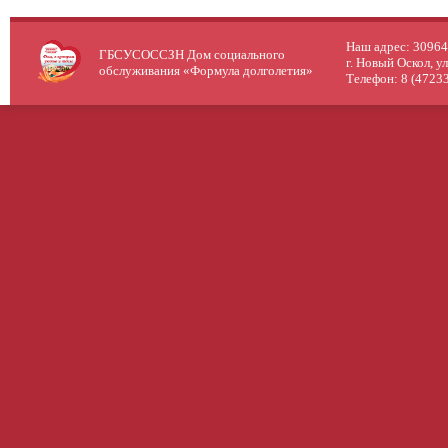
Наш адрес: 309640
ГБСУСОССЗН Дом социального
г. Новый Оскол, у
обслуживания «Формула долголетия»
Телефон: 8 (47233