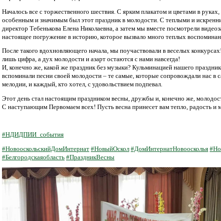
Началось все с торжественного шествия. С ярким плакатом и цветами в руках
особенным и значимым был этот праздник в молодости. С теплыми и искренн
директор Тебенькова Елена Николаевна, а затем мы вместе посмотрели видео
настоящее погружение в историю, которое вызвало много теплых воспоминан
После такого вдохновляющего начала, мы поучаствовали в веселых конкурсах!
лишь цифра, а дух молодости и азарт остаются с нами навсегда!
И, конечно же, какой же праздник без музыки? Кульминацией нашего праздник
вспоминали песни своей молодости – те самые, которые сопровождали нас в
мелодии, и каждый, кто хотел, с удовольствием подпевал.
Этот день стал настоящим праздником весны, дружбы и, конечно же, молодос
С наступающим Первомаем всех! Пусть весна принесет вам тепло, радость и 
#НДИДПИИ_события
#НовооскольскийДомИнтернат
#НовыйОскол
#ДомИнтернатНовоосколья
#Но
#Белгородскаяобласть
#ПраздникВесны