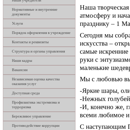
Наши учредители
Наша творческая
Нормативные и внутренние
документы
атмосферу и нача
празднику – 1 Ма
Услуги
Порядок оформления в учреждение
Сегодня мы собра
искусства – откр
Контакты и реквизиты
самые искренние 
Структура и органы управления
руки с энтузиазм
Наши кадры
маленькие шедев
Вакансии
Мы с любовью вы
Независимая оценка качества
оказания услуг
-Яркие шары, ол
Доступная среда
-Нежных голубей,
Профилактика экстремизма и
-И, конечно же, 
терроризма
всеми любимое и 
Бережливое управление
С наступающим П
Противодействие коррупции