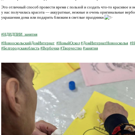
Это отличный способ провести время с пользой и создать что-то красивое и 
у нас получилась красота — аккуратные, нежные и очень оригинальные вербо
украшения дома или подарить близким в светлые праздники.
#НДИДПИИ_занятия
#НовооскольскийДомИнтернат
#НовыйОскол
#ДомИнтернатНовоосколья
#Н
#Белгородскаяобласть
#Вербочки
#Творчество
#занятия