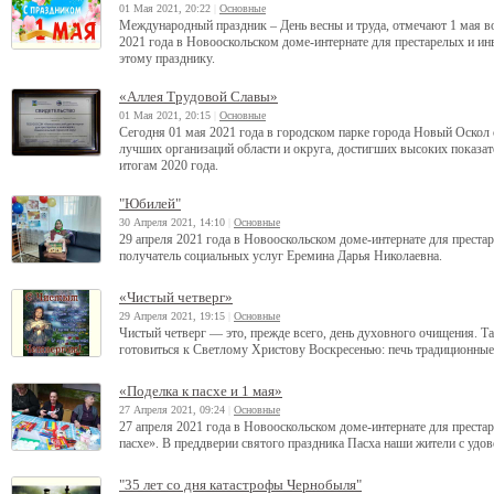
01 Мая 2021, 20:22
|
Основные
Международный праздник – День весны и труда, отмечают 1 мая во 
2021 года в Новооскольском доме-интернате для престарелых и ин
этому празднику.
«Аллея Трудовой Славы»
01 Мая 2021, 20:15
|
Основные
Сегодня 01 мая 2021 года в городском парке города Новый Оскол
лучших организаций области и округа, достигших высоких показат
итогам 2020 года.
"Юбилей"
30 Апреля 2021, 14:10
|
Основные
29 апреля 2021 года в Новооскольском доме-интернате для преста
получатель социальных услуг Еремина Дарья Николаевна.
«Чистый четверг»
29 Апреля 2021, 19:15
|
Основные
Чистый четверг — это, прежде всего, день духовного очищения. Т
готовиться к Светлому Христову Воскресенью: печь традиционные 
«Поделка к пасхе и 1 мая»
27 Апреля 2021, 09:24
|
Основные
27 апреля 2021 года в Новооскольском доме-интернате для преста
пасхе». В преддверии святого праздника Пасха наши жители с удов
"35 лет со дня катастрофы Чернобыля"