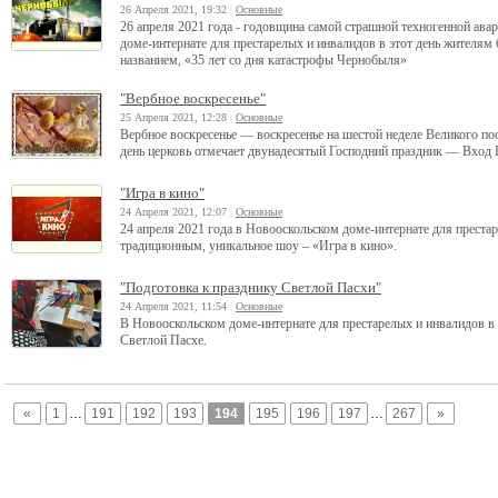
26 Апреля 2021, 19:32
|
Основные
26 апреля 2021 года - годовщина самой страшной техногенной ава
доме-интернате для престарелых и инвалидов в этот день жителя
названием, «35 лет со дня катастрофы Чернобыля»
"Вербное воскресенье"
25 Апреля 2021, 12:28
|
Основные
Вербное воскресенье — воскресенье на шестой неделе Великого пос
день церковь отмечает двунадесятый Господний праздник — Вход 
"Игра в кино"
24 Апреля 2021, 12:07
|
Основные
24 апреля 2021 года в Новооскольском доме-интернате для преста
традиционным, уникальное шоу – «Игра в кино».
"Подготовка к празднику Светлой Пасхи"
24 Апреля 2021, 11:54
|
Основные
В Новооскольском доме-интернате для престарелых и инвалидов в
Светлой Пасхе.
«
1
…
191
192
193
194
195
196
197
…
267
»