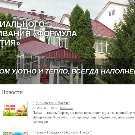
ЦИАЛЬНОГО
ИВАНИЯ «ФОРМУЛА
ТИЯ»
РОМ УЮТНО И ТЕПЛО, ВСЕГДА НАПОЛН
Новости
"День светлой Пасхи"
02 Мая 2021, 10:52
|
Основные
Пасха — главный праздник всего церковного года, смысловой цент
Воскресения Христова. Это переходящий праздник, его дата меняет
календаря.
"1 мая – Праздник Весны и Труда"