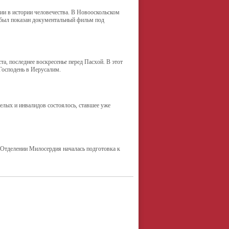
рии в истории человечества. В Новооскольском
м был показан документальный фильм под
та, последнее воскресенье перед Пасхой. В этот
Господень в Иерусалим.
релых и инвалидов состоялось, ставшее уже
 Отделении Милосердия началась подготовка к