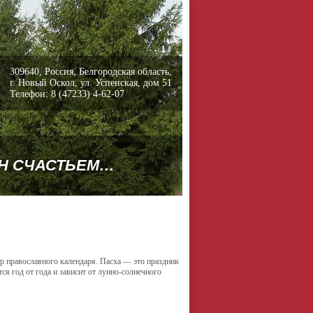
309640, Россия, Белгородская область,
г. Новый Оскол, ул. Успенская, дом 51
Телефон: 8 (47233) 4-62-07
ЕН СЧАСТЬЕМ…
р православного календаря. Пасха — это праздник
ся год от года и зависит от лунно-солнечного