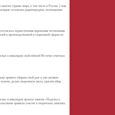
многих странах мира, в том числе и России. 1 мая
валидов состоялась радиопередача, посвященная
 состоялось торжественная церемония чествования
елей в производственной и социальной сферах по
релых и инвалидов свой юбилей 90-летие отметила
акже принято убирать свой дом и уже активно
куличи, делать творожную пасху, красить яйца.
релых и инвалидов прошло занятие «Поделка к
ольствием приняли участие в творческих занятиях.