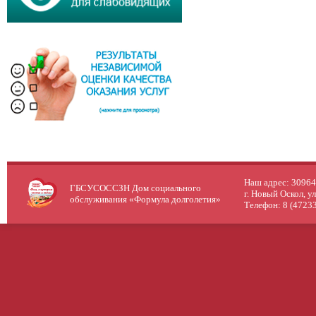
Наш адрес: 309640
ГБСУСОССЗН Дом социального
г. Новый Оскол, у
обслуживания «Формула долголетия»
Телефон: 8 (47233