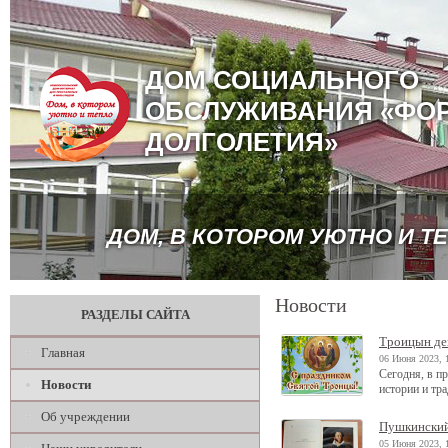
ДОМ СОЦИАЛЬНОГО
ОБСЛУЖИВАНИЯ «ФО
ДОЛГОЛЕТИЯ»
ДОМ, В КОТОРОМ УЮТНО И Т
Новости
РАЗДЕЛЫ САЙТА
Троицын де
Главная
06 Июня 2023, 
Сегодня, в п
Новости
истории и тр
Об учреждении
Пушкинский
05 Июня 2023, 