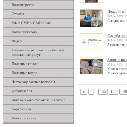
Волонтерство
Подарки от
Отзывы
24 Мая 2023, 1
Сегодня нам 
Мы в СМИ и СМИ о нас
Наши спонсоры
Служба по 
Видео
24 Мая 2023, 1
5 шагов для 
Творческие работы получателей
социальных услуг
Занятие по 
Полезные ссылки
22 Мая 2023, 1
У нас в очер
Полезные видео
Милосердия»
Часто задаваемые вопросы
Фотогалерея
«
1
…
143
144
145
Анкета о качестве оказания услуг
Карта сайта
Поиск по сайту