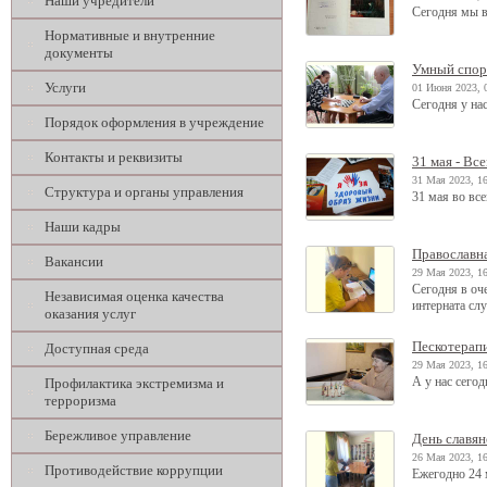
Наши учредители
Сегодня мы в
Нормативные и внутренние
документы
Умный спор
Услуги
01 Июня 2023, 
Сегодня у на
Порядок оформления в учреждение
Контакты и реквизиты
31 мая - Вс
31 Мая 2023, 1
Структура и органы управления
31 мая во вс
Наши кадры
Православн
Вакансии
29 Мая 2023, 1
Сегодня в оч
Независимая оценка качества
интерната сл
оказания услуг
Пескотерап
Доступная среда
29 Мая 2023, 1
А у нас сего
Профилактика экстремизма и
терроризма
Бережливое управление
День славя
26 Мая 2023, 1
Противодействие коррупции
Ежегодно 24 